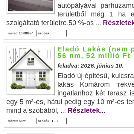
autópályával párhuzam
területből még 1 ha el
szolgáltató területre.50 %-os ...
Részletek
méret: 10 000m²
szobák:
Eladó Lakás (nem 
56 nm, 52 millió Ft
feladva: 2026. június 10.
Eladó új építésű, kulcsra
lakás Komárom frekve
ingatlanhoz két terasz is
egy 5 m²-es, hátul pedig egy 10 m²-es te
mind a szobából, ...
Részletek...
méret: 56m²
szobák: 1 + 1