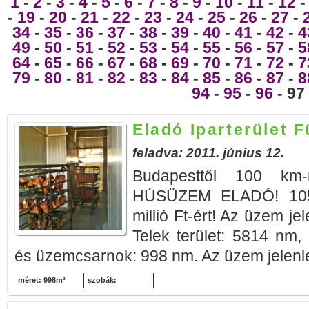
1
-
2
-
3
-
4
-
5
-
6
-
7
-
8
-
9
-
10
-
11
-
12
-
19
-
20
-
21
-
22
-
23
-
24
-
25
-
26
-
27
-
34
-
35
-
36
-
37
-
38
-
39
-
40
-
41
-
42
-
4
49
-
50
-
51
-
52
-
53
-
54
-
55
-
56
-
57
-
5
64
-
65
-
66
-
67
-
68
-
69
-
70
-
71
-
72
-
7
79
-
80
-
81
-
82
-
83
-
84
-
85
-
86
-
87
-
8
94
-
95
-
96
- 97
Eladó Iparterület 
feladva: 2011. június 12.
Budapesttől 100 km-r
HÚSÜZEM ELADÓ! 105 m
millió Ft-ért! Az üzem j
Telek terület: 5814 nm, 
és üzemcsarnok: 998 nm. Az üzem jelenle
méret: 998m²
szobák: