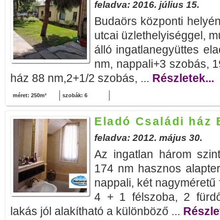
feladva: 2016. július 15.
Budaörs központi helyén
utcai üzlethelyiséggel, m
álló ingatlanegyüttes e
nm, nappali+3 szobás, 1
ház 88 nm,2+1/2 szobás, ...
Részletek...
méret: 250m²
szobák: 6
Eladó Családi ház
feladva: 2012. május 30.
Az ingatlan három szin
174 nm hasznos alapter
nappali, két nagyméretű f
4 + 1 félszoba, 2 für
lakás jól alakítható a különböző ...
Részlet