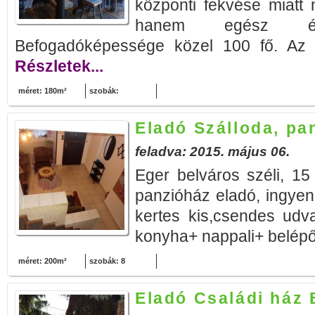
központi fekvése miatt
hanem egész é
Befogadóképessége közel 100 fő. Az 
Részletek...
méret: 180m²
szobák:
Eladó Szálloda, pa
feladva: 2015. május 06.
Eger belváros széli, 15 
panzióház eladó, ingyen 
kertes kis,csendes udv
konyha+ nappali+ belépő
méret: 200m²
szobák: 8
Eladó Családi ház