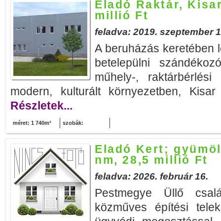
Eladó Raktár, Kisa
millió Ft
feladva: 2019. szeptember 1
A beruházás keretében lé
betelepülni szándékozó
műhely-, raktárbérlési
modern, kulturált környezetben, Kisar 
Részletek...
méret: 1 740m²
szobák:
Eladó Kert; gyümöl
nm, 28,5 millió Ft
feladva: 2026. február 16.
Pestmegye Üllő csal
közműves építési tele