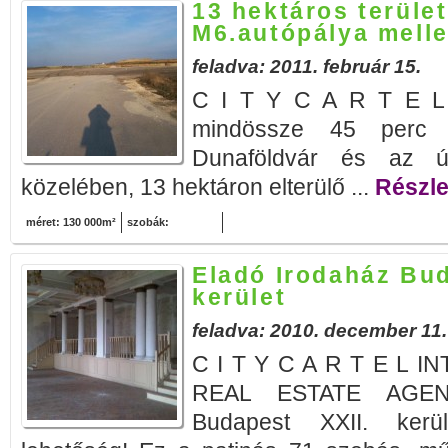
13 hektáros terület
M6.autópálya melle
feladva: 2011. február 15.
C I T Y C A R T E L b
mindössze 45 perc a
Dunaföldvár és az új
közelében, 13 hektáron elterülő ...
Részle
méret: 130 000m²
szobák:
Eladó Irodaház Bud
kerület
feladva: 2010. december 11.
C I T Y C A R T E L 
REAL ESTATE AGENC
Budapest XXII. kerü