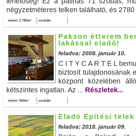
lehetőség! Ez a patinás 71 szobás, m
négyzetméteres telken található, és 2780 
méret: 2 780m²
szobák:
Pakson étterem be
lakással eladó!
feladva: 2008. január 10.
C I T Y C A R T E L bemu
biztosít tulajdonosának
központ közelében álló
kétszintes ingatlan. Az ...
Részletek...
méret: 550m²
szobák:
Eladó Építési telek
feladva: 2018. január 09.