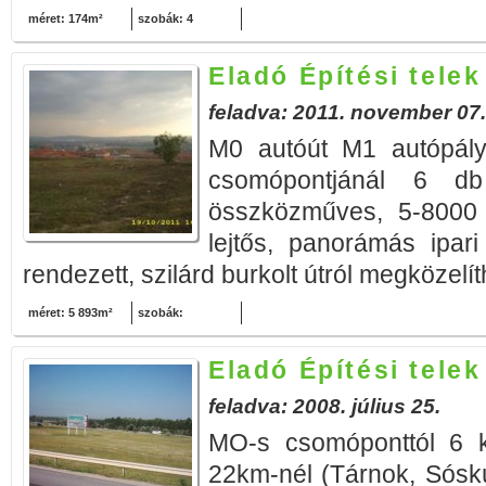
méret: 174m²
szobák: 4
Eladó Építési tele
feladva: 2011. november 07.
M0 autóút M1 autópály
csomópontjánál 6 db
összközműves, 5-8000
lejtős, panorámás ipari
rendezett, szilárd burkolt útról megközelíth
méret: 5 893m²
szobák:
Eladó Építési tele
feladva: 2008. július 25.
MO-s csomóponttól 6 
22km-nél (Tárnok, Sósk