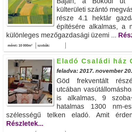
Baján, a Bokodi út k
külterületi szántó megvá
része 4.1 hektár gazda
építésére alkalmas, a 
különleges mezőgazdasági üzemi ...
Rész
méret: 10 000m²
szobák:
Eladó Családi ház
feladva: 2017. november 20
Göd frekventált rész
utcában vasútállomásho
is alkalmas, 9 szoba+
hatalmas 1300 nm-es,
szélességű telken eladó. Amit érde
Részletek...