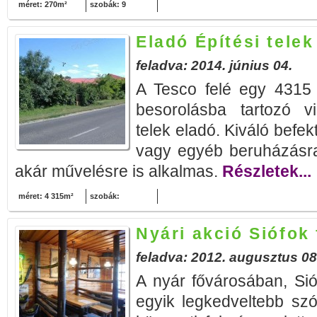
méret: 270m²
szobák: 9
Eladó Építési telek
feladva: 2014. június 04.
A Tesco felé egy 4315
besorolásba tartozó vi
telek eladó. Kiváló befek
vagy egyéb beruházásra 
akár művelésre is alkalmas.
Részletek...
méret: 4 315m²
szobák:
Nyári akció Siófok
feladva: 2012. augusztus 08
A nyár fővárosában, Sió
egyik legkedveltebb szó