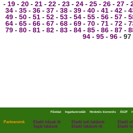
-
19
-
20
-
21
-
22
-
23
-
24
-
25
-
26
-
27
-
34
-
35
-
36
-
37
-
38
-
39
-
40
-
41
-
42
-
4
49
-
50
-
51
-
52
-
53
-
54
-
55
-
56
-
57
-
5
64
-
65
-
66
-
67
-
68
-
69
-
70
-
71
-
72
-
7
79
-
80
-
81
-
82
-
83
-
84
-
85
-
86
-
87
-
8
94
-
95
-
96
- 97
Főoldal
Ingatlanirodák
Hirdetés kiemelés
ÁSZF
Partnereink
Eladó házak itt
Eladó tuti lakások
Eladó o
Saját lakások
Eladó lakások itt
Eladó in