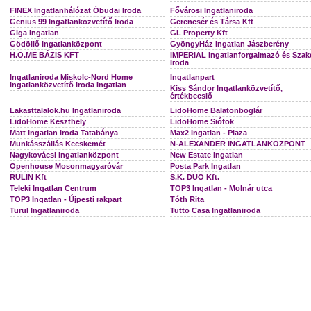
FINEX Ingatlanhálózat Óbudai Iroda
Fővárosi Ingatlaniroda
Genius 99 Ingatlanközvetítő Iroda
Gerencsér és Társa Kft
Giga Ingatlan
GL Property Kft
Gödöllő Ingatlanközpont
GyöngyHáz Ingatlan Jászberény
H.O.ME BÁZIS KFT
IMPERIAL Ingatlanforgalmazó és Szak
Iroda
Ingatlaniroda Miskolc-Nord Home
Ingatlanpart
Ingatlanközvetítő Iroda Ingatlan
Kiss Sándor Ingatlanközvetítő,
értékbecslő
Lakasttalalok.hu Ingatlaniroda
LidoHome Balatonboglár
LidoHome Keszthely
LidoHome Siófok
Matt Ingatlan Iroda Tatabánya
Max2 Ingatlan - Plaza
Munkásszállás Kecskemét
N-ALEXANDER INGATLANKÖZPONT
Nagykovácsi Ingatlanközpont
New Estate Ingatlan
Openhouse Mosonmagyaróvár
Posta Park Ingatlan
RULIN Kft
S.K. DUO Kft.
Teleki Ingatlan Centrum
TOP3 Ingatlan - Molnár utca
TOP3 Ingatlan - Újpesti rakpart
Tóth Rita
Turul Ingatlaniroda
Tutto Casa Ingatlaniroda