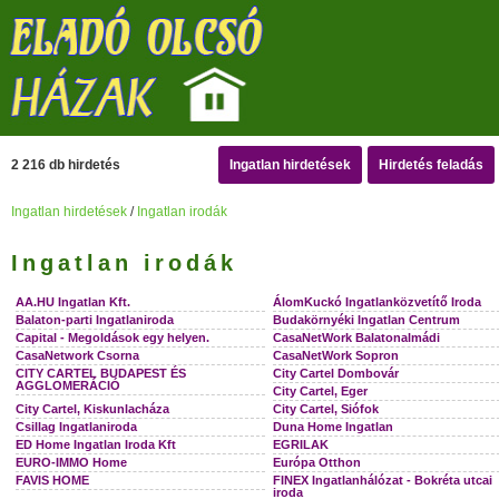
2 216 db hirdetés
Ingatlan hirdetések
Hirdetés feladás
Ingatlan hirdetések
/
Ingatlan irodák
Ingatlan irodák
AA.HU Ingatlan Kft.
ÁlomKuckó Ingatlanközvetítő Iroda
Balaton-parti Ingatlaniroda
Budakörnyéki Ingatlan Centrum
Capital - Megoldások egy helyen.
CasaNetWork Balatonalmádi
CasaNetwork Csorna
CasaNetWork Sopron
CITY CARTEL BUDAPEST ÉS
City Cartel Dombovár
AGGLOMERÁCIÓ
City Cartel, Eger
City Cartel, Kiskunlacháza
City Cartel, Siófok
Csillag Ingatlaniroda
Duna Home Ingatlan
ED Home Ingatlan Iroda Kft
EGRILAK
EURO-IMMO Home
Európa Otthon
FAVIS HOME
FINEX Ingatlanhálózat - Bokréta utcai
iroda