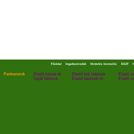
Főoldal
Ingatlanirodák
Hirdetés kiemelés
ÁSZF
Partnereink
Eladó házak itt
Eladó tuti lakások
Eladó o
Saját lakások
Eladó lakások itt
Eladó in