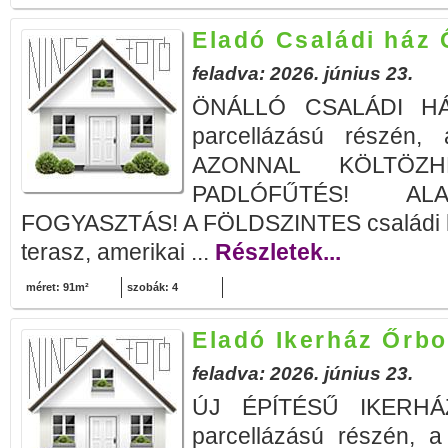
Eladó Családi ház 
feladva: 2026. június 23.
ÖNÁLLÓ CSALÁDI HÁZ
parcellázású részén, 
AZONNAL KÖLTÖZHE
PADLÓFŰTÉS! AL
FOGYASZTÁS! A FÖLDSZINTES családi h
terasz, amerikai ...
Részletek...
méret: 91m²
szobák: 4
Eladó Ikerház Őrbo
feladva: 2026. június 23.
ÚJ ÉPÍTÉSŰ IKERHÁZ
parcellázású részén, a