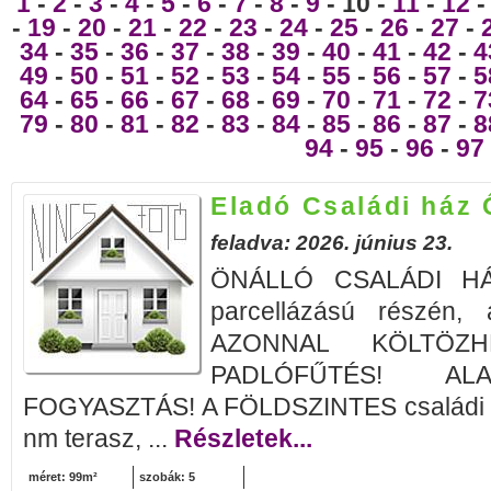
1
-
2
-
3
-
4
-
5
-
6
-
7
-
8
-
9
- 10 -
11
-
12
-
19
-
20
-
21
-
22
-
23
-
24
-
25
-
26
-
27
-
34
-
35
-
36
-
37
-
38
-
39
-
40
-
41
-
42
-
4
49
-
50
-
51
-
52
-
53
-
54
-
55
-
56
-
57
-
5
64
-
65
-
66
-
67
-
68
-
69
-
70
-
71
-
72
-
7
79
-
80
-
81
-
82
-
83
-
84
-
85
-
86
-
87
-
8
94
-
95
-
96
-
97
Eladó Családi ház 
feladva: 2026. június 23.
ÖNÁLLÓ CSALÁDI HÁZ
parcellázású részén, 
AZONNAL KÖLTÖZHE
PADLÓFŰTÉS! AL
FOGYASZTÁS! A FÖLDSZINTES családi h
nm terasz, ...
Részletek...
méret: 99m²
szobák: 5