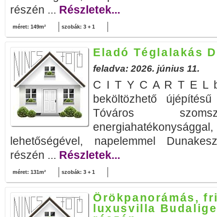
részén ...
Részletek...
méret: 149m²
szobák: 3 + 1
Eladó Téglalakás 
feladva: 2026. június 11.
C I T Y C A R T E L b
beköltözhető újépítés
Tóváros szoms
energiahatékonyságg
lehetőségével, napelemmel Dunakesz
részén ...
Részletek...
méret: 131m²
szobák: 3 + 1
Örökpanorámás, fri
luxusvilla Budalig