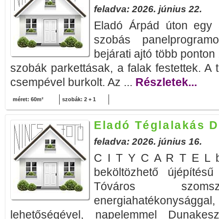
feladva: 2026. június 22.
Eladó Árpád úton egy 
szobás panelprogramo
bejárati ajtó több ponton
szobák parkettásak, a falak festettek. A t
csempével burkolt. Az ...
Részletek...
méret: 60m²
szobák: 2 + 1
Eladó Téglalakás 
feladva: 2026. június 16.
C I T Y C A R T E L b
beköltözhető újépítés
Tóváros szoms
energiahatékonyságg
lehetőségével, napelemmel Dunakesz