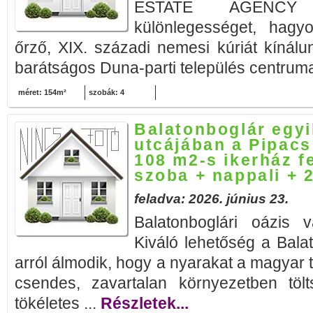
ESTATE AGENCY b
különlegességet, hagy
őrző, XIX. századi nemesi kúriát kínál
barátságos Duna-parti település centruma
méret: 154m²
szobák: 4
Balatonboglár egy
utcájában a Pipacs
108 m2-s ikerház f
szoba + nappali + 
feladva: 2026. június 23.
Balatonboglári oázis v
Kiváló lehetőség a Bala
arról álmodik, hogy a nyarakat a magyar 
csendes, zavartalan környezetben tölt
tökéletes ...
Részletek...