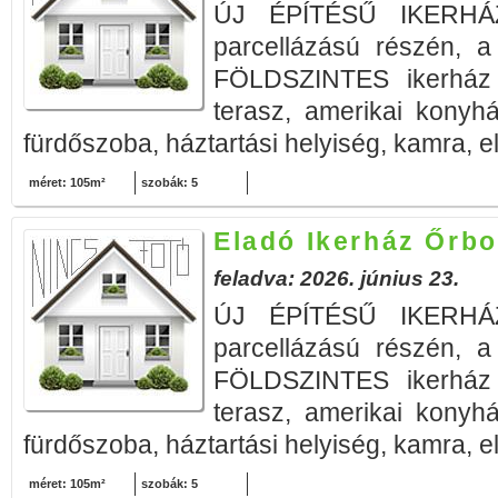
ÚJ ÉPÍTÉSŰ IKERHÁZ
parcellázású részén, a
FÖLDSZINTES ikerház
terasz, amerikai konyh
fürdőszoba, háztartási helyiség, kamra, e
méret: 105m²
szobák: 5
Eladó Ikerház Őrbo
feladva: 2026. június 23.
ÚJ ÉPÍTÉSŰ IKERHÁZ
parcellázású részén, a
FÖLDSZINTES ikerház
terasz, amerikai konyh
fürdőszoba, háztartási helyiség, kamra, e
méret: 105m²
szobák: 5