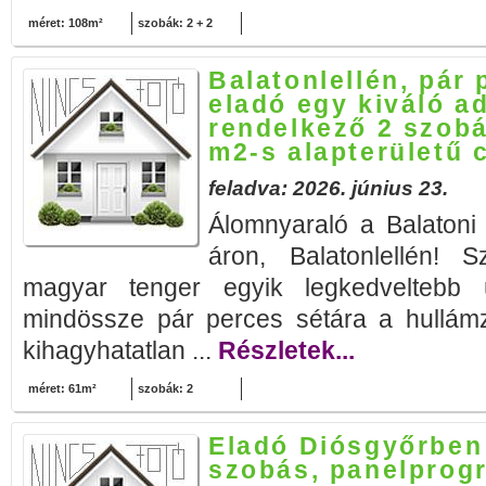
méret: 108m²
szobák: 2 + 2
Balatonlellén, pár 
eladó egy kiváló a
rendelkező 2 szobá
m2-s alapterületű 
feladva: 2026. június 23.
Álomnyaraló a Balatoni
áron, Balatonlellén! 
magyar tenger egyik legkedveltebb ü
mindössze pár perces sétára a hullámzó
kihagyhatatlan ...
Részletek...
méret: 61m²
szobák: 2
Eladó Diósgyőrben
szobás, panelprog