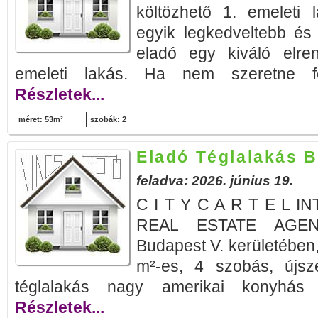
költözhető 1. emeleti 
egyik legkedveltebb és
eladó egy kiváló elre
emeleti lakás. Ha nem szeretne felú
Részletek...
méret: 53m²
szobák: 2
Eladó Téglalakás B
feladva: 2026. június 19.
C I T Y C A R T E L 
REAL ESTATE AGENC
Budapest V. kerületében
m²-es, 4 szobás, újsze
téglalakás nagy amerikai konyhás 
Részletek...