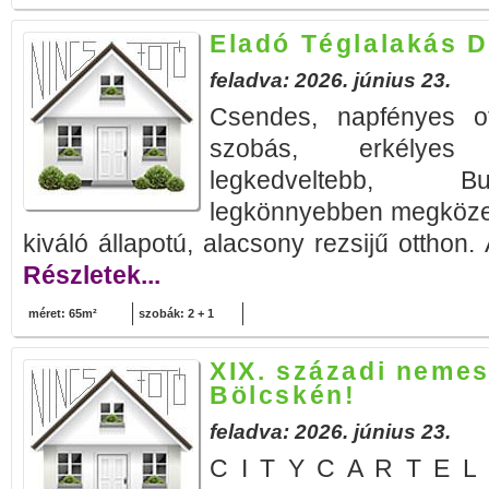
Eladó Téglalakás 
feladva: 2026. június 23.
Csendes, napfényes o
szobás, erkélyes
legkedveltebb, Bu
legkönnyebben megközel
kiváló állapotú, alacsony rezsijű otthon. 
Részletek...
méret: 65m²
szobák: 2 + 1
XIX. századi nemes
Bölcskén!
feladva: 2026. június 23.
C I T Y C A R T E L