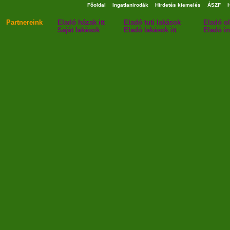
Főoldal
Ingatlanirodák
Hirdetés kiemelés
ÁSZF
Partnereink
Eladó házak itt
Eladó tuti lakások
Eladó o
Saját lakások
Eladó lakások itt
Eladó in