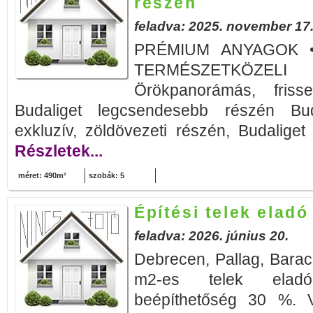
részén
feladva: 2025. november 17
PRÉMIUM ANYAGOK 
TERMÉSZETKÖZ
Örökpanorámás, frisse
Budaliget legcsendesebb részén Bud
exkluzív, zöldövezeti részén, Budaliget
Részletek...
méret: 490m²
szobák: 5
Építési telek elad
feladva: 2026. június 20.
Debrecen, Pallag, Bara
m2-es telek eladó
beépíthetőség 30 %. Ví