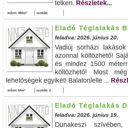
telken.
Részletek...
méret: 480m²
szobák:
Eladó Téglalakás B
feladva: 2026. június 20.
Vadiúj sorházi lakások 
azonnal költözhető! Sajá
és mindez 1500 méterre
költözhető! Most még
lehetőségek egyikét! Balatonlelle ...
Részl
méret: 54m²
szobák: 2
Eladó Téglalakás 
feladva: 2026. június 19.
Dunakeszi szívében, 