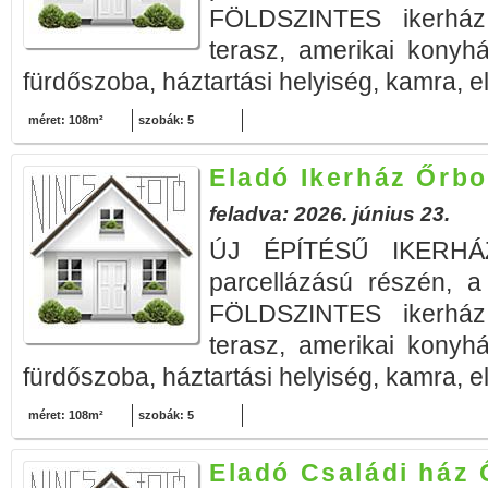
FÖLDSZINTES ikerhá
terasz, amerikai konyh
fürdőszoba, háztartási helyiség, kamra, e
méret: 108m²
szobák: 5
Eladó Ikerház Őrbo
feladva: 2026. június 23.
ÚJ ÉPÍTÉSŰ IKERHÁZ
parcellázású részén, a
FÖLDSZINTES ikerhá
terasz, amerikai konyh
fürdőszoba, háztartási helyiség, kamra, e
méret: 108m²
szobák: 5
Eladó Családi ház 