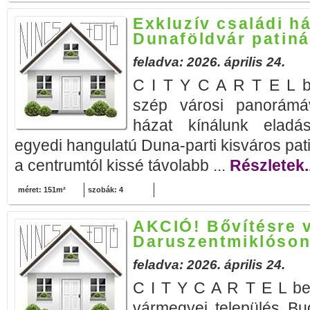
Exkluzív családi h
Dunaföldvár patiná
feladva: 2026. április 24.
C I T Y C A R T E L be
szép városi panorámáv
házat kínálunk eladá
egyedi hangulatú Duna-parti kisváros pat
a centrumtól kissé távolabb ...
Részletek..
méret: 151m²
szobák: 4
AKCIÓ! Bővítésre v
Daruszentmiklóson
feladva: 2026. április 24.
C I T Y C A R T E L bem
vármegyei település Bu