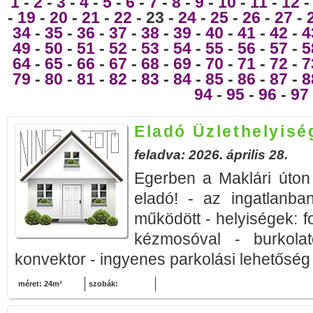
1
-
2
-
3
-
4
-
5
-
6
-
7
-
8
-
9
-
10
-
11
-
12
-
19
-
20
-
21
-
22
- 23 -
24
-
25
-
26
-
27
-
34
-
35
-
36
-
37
-
38
-
39
-
40
-
41
-
42
-
4
49
-
50
-
51
-
52
-
53
-
54
-
55
-
56
-
57
-
5
64
-
65
-
66
-
67
-
68
-
69
-
70
-
71
-
72
-
7
79
-
80
-
81
-
82
-
83
-
84
-
85
-
86
-
87
-
8
94
-
95
-
96
-
97
Eladó Üzlethelyisé
feladva: 2026. április 28.
Egerben a Maklári úton
eladó! - az ingatlanba
működött - helyiségek: 
kézmosóval - burkolat
konvektor - ingyenes parkolási lehetőség 
méret: 24m²
szobák: