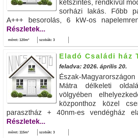
kétszintes, rendkívül m
sorházi lakás. Főbb pa
A+++ besorolás, 6 kW-os napelemre
Részletek...
méret: 120m²
szobák: 3
Eladó Családi ház 
feladva: 2026. április 20.
Észak-Magyarországon
Mátra délkeleti olda
völgyében elhelyezke
központhoz közel csen
parasztház + 40nm-es vendégház el
Részletek...
méret: 115m²
szobák: 3