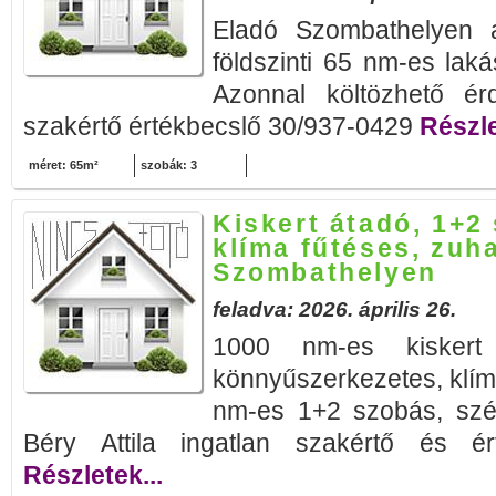
Eladó Szombathelyen 
földszinti 65 nm-es lakás
Azonnal költözhető érd
szakértő értékbecslő 30/937-0429
Részle
méret: 65m²
szobák: 3
Kiskert átadó, 1+2
klíma fűtéses, zuh
Szombathelyen
feladva: 2026. április 26.
1000 nm-es kiskert
könnyűszerkezetes, klím
nm-es 1+2 szobás, szép
Béry Attila ingatlan szakértő és ér
Részletek...