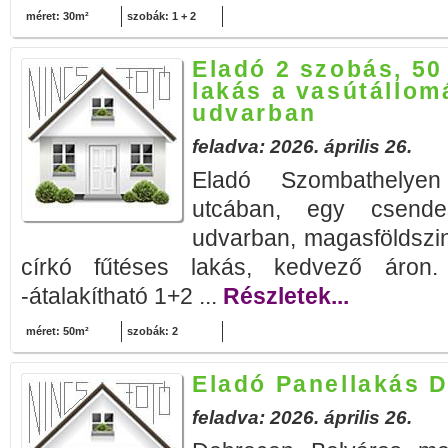
méret: 30m²
szobák: 1 + 2
Eladó 2 szobás, 50 
lakás a vasútállom
udvarban
feladva: 2026. április 26.
Eladó Szombathelyen
utcában, egy csendes
udvarban, magasföldszin
církó fűtéses lakás, kedvező áron.
-átalakítható 1+2 ...
Részletek...
méret: 50m²
szobák: 2
Eladó Panellakás 
feladva: 2026. április 26.