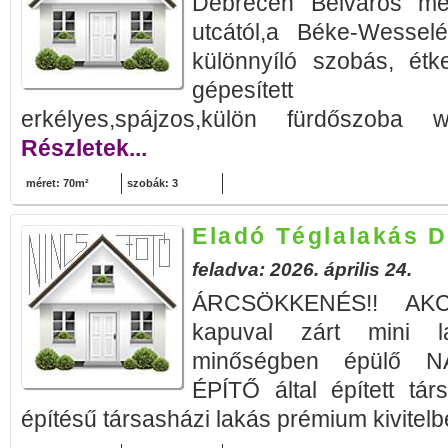
Debrecen Belváros mel
utcától,a Béke-Wesselé
különnyíló szobás, étk
gépesített kony
erkélyes,spájzos,külön fürdőszoba wc
Részletek...
méret: 70m²
szobák: 3
Eladó Téglalakás 
feladva: 2026. április 24.
ÁRCSÖKKENÉS!! AKC
kapuval zárt mini l
minőségben épülő 
ÉPÍTŐ által épített tár
építésű társasházi lakás prémium kivitelbe