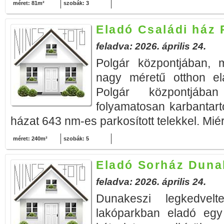
méret: 81m²
szobák: 3
Eladó Családi ház 
feladva: 2026. április 24.
Polgár központjában, m
nagy méretű otthon el
Polgár központjáb
folyamatosan karbantarto
házat 643 nm-es parkosított telekkel. Miért
méret: 240m²
szobák: 5
Eladó Sorház Duna
feladva: 2026. április 24.
Dunakeszi legkedvel
lakóparkban eladó egy