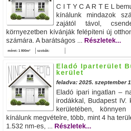
C I T Y C A R T E L bemu
kínálunk mindazok sz
zajától távol, csend
környezetben kívánják felépíteni új ottho
számára. A barátságos ...
Részletek...
méret: 1 800m²
szobák:
Eladó Iparterület B
kerület
feladva: 2025. szeptember 1
Eladó ipari ingatlan – n
irodákkal, Budapest IV.
kerületében, könnyen 
kínálunk megvételre, több, mint 4 ha terül
1.532 nm-es, ...
Részletek...