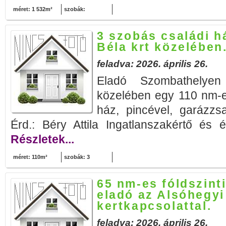
méret: 1 532m²
szobák:
3 szobás családi h
Béla krt közelében
feladva: 2026. április 26.
Eladó Szombathelye
közelében egy 110 nm-e
ház, pincével, garázzs
Érd.: Béry Attila Ingatlanszakértő és 
Részletek...
méret: 110m²
szobák: 3
65 nm-es fóldszinti
eladó az Alsóhegyi
kertkapcsolattal.
feladva: 2026. április 26.