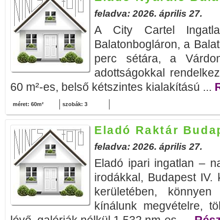
feladva: 2026. április 27.
A City Cartel Ingatla
Balatonbogláron, a Bala
perc sétára, a Várdo
adottságokkal rendelkez
60 m²-es, belső kétszintes kialakítású ...
R
méret: 60m²
szobák: 3
Eladó Raktár Budap
feladva: 2026. április 27.
Eladó ipari ingatlan – n
irodákkal, Budapest IV.
kerületében, könnyen 
kínálunk megvételre, tö