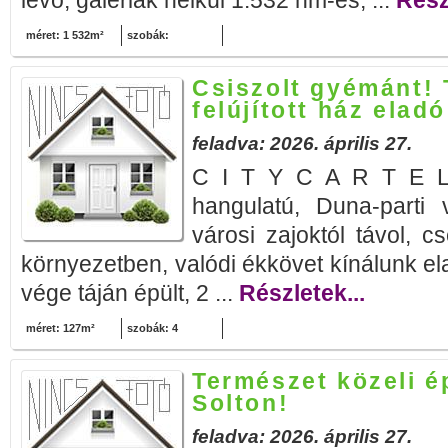
lévő, galériák nélkül 1.532 nm-es, ...
Rész
méret: 1 532m²
szobák:
Csiszolt gyémánt! 
felújított ház elad
feladva: 2026. április 27.
C I T Y C A R T E L 
hangulatú, Duna-parti 
városi zajoktól távol, c
környezetben, valódi ékkövet kínálunk e
vége táján épült, 2 ...
Részletek...
méret: 127m²
szobák: 4
Természet közeli ép
Solton!
feladva: 2026. április 27.