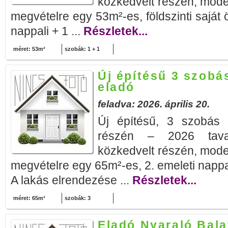
közkedvelt részén, mode
megvételre egy 53m²-es, földszinti saját ö
nappali + 1 ...
Részletek...
méret: 53m²
szobák: 1 + 1
Új építésű 3 szobá
eladó
feladva: 2026. április 20.
Új építésű, 3 szobás l
részén – 2026 tavas
közkedvelt részén, mode
megvételre egy 65m²-es, 2. emeleti nappa
A lakás elrendezése ...
Részletek...
méret: 65m²
szobák: 3
Eladó Nyaraló Bal