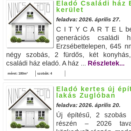
Eladó Családi ház 
kerület
feladva: 2026. április 27.
C I T Y C A R T E L bem
generációs családi há
Erzsébettelepen, 645 nm
négy szobás, 2 fürdős, két konyhás, 
családi ház eladó. A ház ...
Részletek...
méret: 180m²
szobák: 4
Eladó kertes új ép
lakás Zuglóban
feladva: 2026. április 20.
Új építésű, 2 szobás l
részén – 2026 tavas