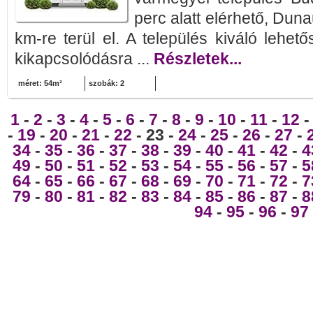
perc alatt elérhető, Dun
km-re terül el. A település kiváló lehet
kikapcsolódásra ...
Részletek...
méret: 54m²
szobák: 2
1
-
2
-
3
-
4
-
5
-
6
-
7
-
8
-
9
-
10
-
11
-
12
-
19
-
20
-
21
-
22
- 23 -
24
-
25
-
26
-
27
-
34
-
35
-
36
-
37
-
38
-
39
-
40
-
41
-
42
-
4
49
-
50
-
51
-
52
-
53
-
54
-
55
-
56
-
57
-
5
64
-
65
-
66
-
67
-
68
-
69
-
70
-
71
-
72
-
7
79
-
80
-
81
-
82
-
83
-
84
-
85
-
86
-
87
-
8
94
-
95
-
96
-
97