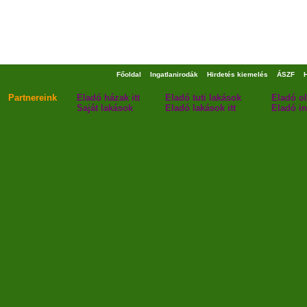
Főoldal
Ingatlanirodák
Hirdetés kiemelés
ÁSZF
Partnereink
Eladó házak itt
Eladó tuti lakások
Eladó o
Saját lakások
Eladó lakások itt
Eladó in