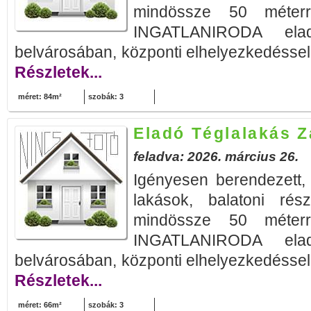
mindössze 50 méte
INGATLANIRODA elad
belvárosában, központi elhelyezkedéssel, 
Részletek...
méret: 84m²
szobák: 3
Eladó Téglalakás 
feladva: 2026. március 26.
Igényesen berendezett
lakások, balatoni rés
mindössze 50 méte
INGATLANIRODA elad
belvárosában, központi elhelyezkedéssel, 
Részletek...
méret: 66m²
szobák: 3