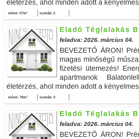
életérzés, ahol minden adott a kényelmes 
méret: 57m²
szobák: 2
Eladó Téglalakás B
feladva: 2026. március 04.
BEVEZETŐ ÁRON! Prémi
magas minőségű műszak
fizetési ütemezés! Ener
apartmanok Balatonle
életérzés, ahol minden adott a kényelmes 
méret: 78m²
szobák: 3
Eladó Téglalakás B
feladva: 2026. március 04.
BEVEZETŐ ÁRON! Prémi