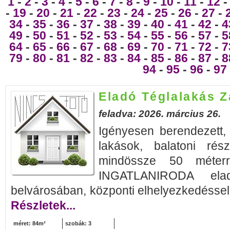
1
-
2
-
3
-
4
-
5
-
6
-
7
-
8
-
9
-
10
-
11
-
12
-
19
-
20
-
21
-
22
-
23
-
24
-
25
-
26
-
27
-
34
-
35
-
36
-
37
-
38
-
39
-
40
-
41
-
42
-
4
49
-
50
-
51
-
52
-
53
-
54
-
55
-
56
-
57
-
5
64
-
65
-
66
-
67
-
68
-
69
-
70
-
71
-
72
-
7
79
-
80
-
81
-
82
-
83
-
84
-
85
-
86
-
87
-
8
94
-
95
-
96
-
97
Eladó Téglalakás 
feladva: 2026. március 26.
Igényesen berendezett
lakások, balatoni rés
mindössze 50 méte
INGATLANIRODA elad
belvárosában, központi elhelyezkedéssel, 
Részletek...
méret: 84m²
szobák: 3