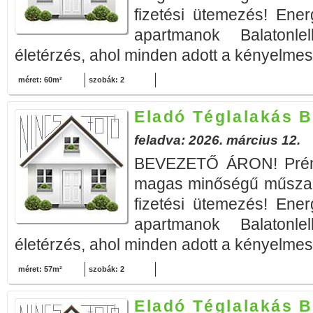
fizetési ütemezés! Ener
apartmanok Balatonle
életérzés, ahol minden adott a kényelmes 
méret: 60m²
szobák: 2
Eladó Téglalakás B
feladva: 2026. március 12.
BEVEZETŐ ÁRON! Prémi
magas minőségű műszak
fizetési ütemezés! Ener
apartmanok Balatonle
életérzés, ahol minden adott a kényelmes 
méret: 57m²
szobák: 2
Eladó Téglalakás B