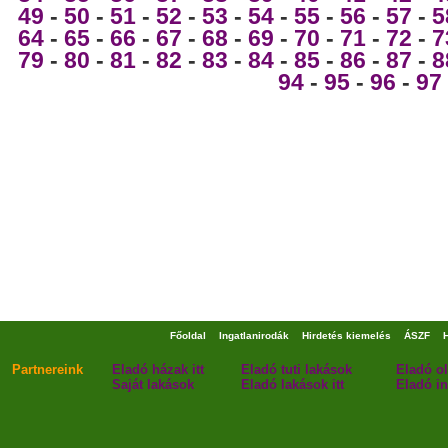
49
-
50
-
51
-
52
-
53
-
54
-
55
-
56
-
57
-
5
64
-
65
-
66
-
67
-
68
-
69
-
70
-
71
-
72
-
7
79
-
80
-
81
-
82
-
83
-
84
-
85
-
86
-
87
-
8
94
-
95
-
96
-
97
Főoldal
Ingatlanirodák
Hirdetés kiemelés
ÁSZF
Partnereink
Eladó házak itt
Eladó tuti lakások
Eladó o
Saját lakások
Eladó lakások itt
Eladó in