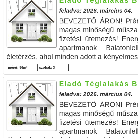
Eladó Téglalakás B
feladva: 2026. március 04.
BEVEZETŐ ÁRON! Prémi
magas minőségű műszak
fizetési ütemezés! Ener
apartmanok Balatonle
életérzés, ahol minden adott a kényelmes 
méret: 96m²
szobák: 3
Eladó Téglalakás B
feladva: 2026. március 04.
BEVEZETŐ ÁRON! Prémi
magas minőségű műszak
fizetési ütemezés! Ener
apartmanok Balatonle