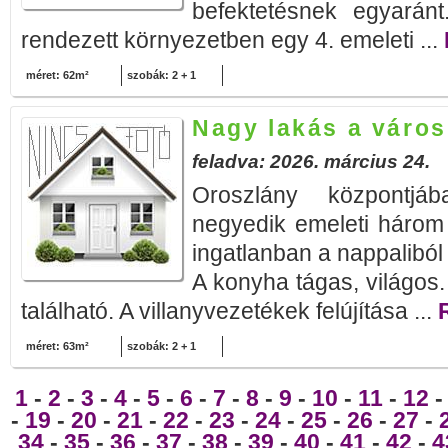
befektetésnek egyaránt
rendezett környezetben egy 4. emeleti ...
méret: 62m²
szobák: 2 + 1
Nagy lakás a váro
feladva: 2026. március 24.
Oroszlány központj
negyedik emeleti három
ingatlanban a nappaliból 
A konyha tágas, világos.
található. A villanyvezetékek felújítása ...
méret: 63m²
szobák: 2 + 1
1
-
2
-
3
-
4
-
5
-
6
-
7
-
8
-
9
-
10
-
11
-
12
-
19
-
20
-
21
-
22
-
23
-
24
-
25
-
26
-
27
-
34
-
35
-
36
-
37
-
38
-
39
-
40
-
41
-
42
-
4