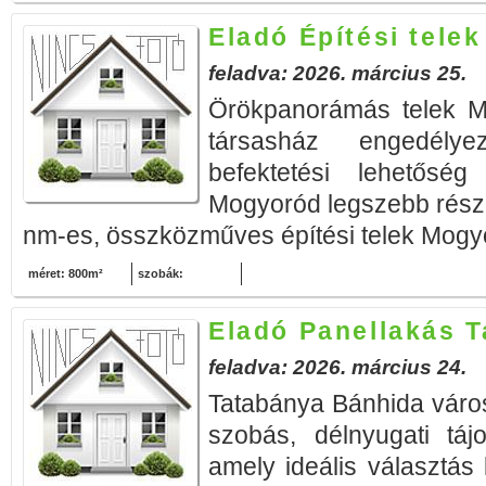
Eladó Építési tele
feladva: 2026. március 25.
Örökpanorámás telek M
társasház engedélyez
befektetési lehetőség
Mogyoród legszebb részé
nm-es, összközműves építési telek Mogyo
méret: 800m²
szobák:
Eladó Panellakás 
feladva: 2026. március 24.
Tatabánya Bánhida váro
szobás, délnyugati táj
amely ideális választás 