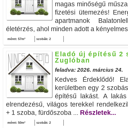
magas minőségű műszak
fizetési ütemezés! Ener
apartmanok Balatonle
életérzés, ahol minden adott a kényelmes 
méret: 57m²
szobák: 2
Eladó új építésű 2
Zuglóban
feladva: 2026. március 24.
Kedves Érdeklődő! El
kerületben egy 2 szobás
építésű lakást. A lakás 
elrendezésű, világos terekkel rendelke
+ 1 szoba, fürdőszoba ...
Részletek...
méret: 50m²
szobák: 2