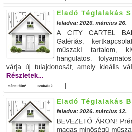
Eladó Téglalakás S
feladva: 2026. március 26.
A CITY CARTEL BAL
Galériás, kertkapcso
műszaki tartalom, ki
hangulatos, folyamatos
várja új tulajdonosát, amely ideális vál
Részletek...
méret: 65m²
szobák: 2
Eladó Téglalakás B
feladva: 2026. március 12.
BEVEZETŐ ÁRON! Prémi
magas minőségű műszak