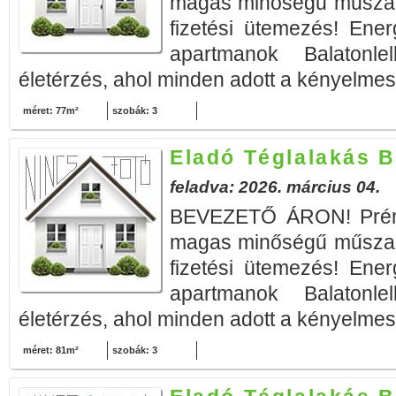
magas minőségű műszak
fizetési ütemezés! Ener
apartmanok Balatonle
életérzés, ahol minden adott a kényelmes 
méret: 77m²
szobák: 3
Eladó Téglalakás B
feladva: 2026. március 04.
BEVEZETŐ ÁRON! Prémi
magas minőségű műszak
fizetési ütemezés! Ener
apartmanok Balatonle
életérzés, ahol minden adott a kényelmes 
méret: 81m²
szobák: 3