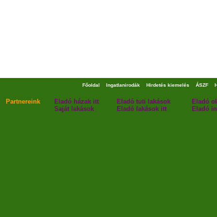
Főoldal
Ingatlanirodák
Hirdetés kiemelés
ÁSZF
Partnereink
Eladó házak itt
Eladó tuti lakások
Eladó o
Saját lakások
Eladó lakások itt
Eladó in